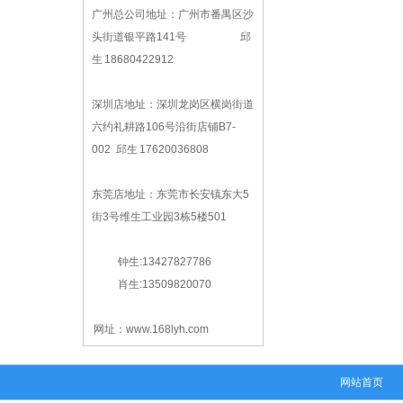
广州总公司地址：广州市番禺区沙
头街道银平路141号 邱
生 18680422912
深圳店地址：深圳龙岗区横岗街道
六约礼耕路106号沿街店铺B7-
002 邱生 17620036808
东莞店地址：东莞市长安镇东大5
街3号维生工业园3栋5楼501
钟生:13427827786
肖生:13509820070
网址：www.168lyh.com
网站首页