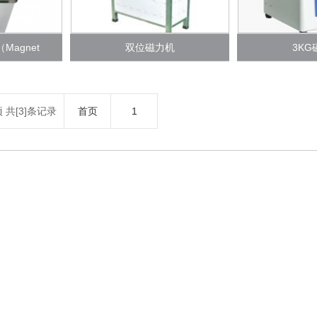
agnet
双位磁力机
3KG
项 共[3]条记录
首页
1