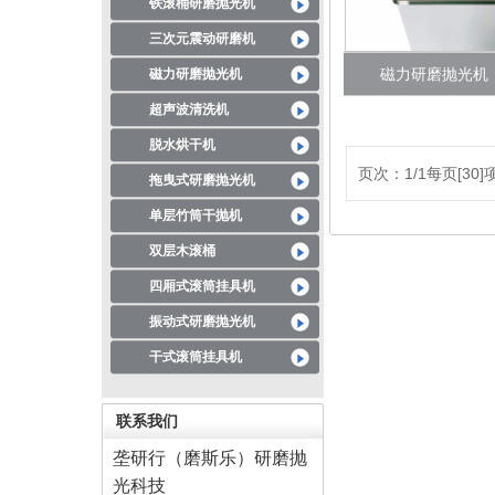
铁滚桶研磨抛光机
三次元震动研磨机
磁力研磨抛光机（M
磁力研磨抛光机
超声波清洗机
脱水烘干机
页次：1/1每页[30]
拖曳式研磨抛光机
单层竹筒干抛机
双层木滚桶
四厢式滚筒挂具机
振动式研磨抛光机
干式滚筒挂具机
联系我们
垄研行（磨斯乐）研磨抛
光科技