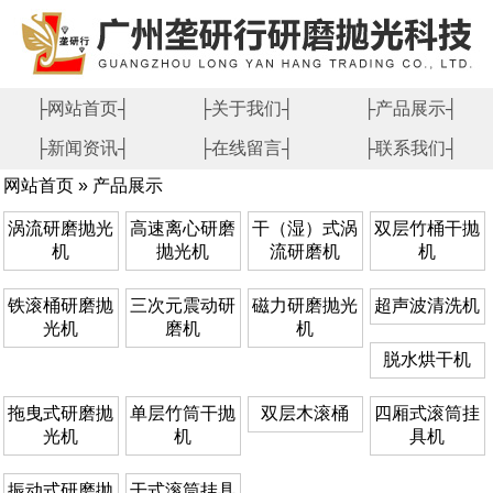
├网站首页┤
├关于我们┤
├产品展示┤
├新闻资讯┤
├在线留言┤
├联系我们┤
网站首页
»
产品展示
涡流研磨抛光
高速离心研磨
干（湿）式涡
双层竹桶干抛
机
抛光机
流研磨机
机
铁滚桶研磨抛
三次元震动研
磁力研磨抛光
超声波清洗机
光机
磨机
机
脱水烘干机
拖曳式研磨抛
单层竹筒干抛
双层木滚桶
四厢式滚筒挂
光机
机
具机
振动式研磨抛
干式滚筒挂具