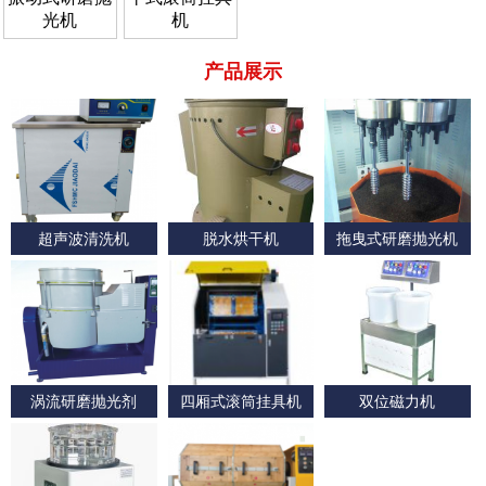
光机
机
产品展示
超声波清洗机
脱水烘干机
拖曳式研磨抛光机
（Ultrasonic
（Dehydrating
（Towing type
cleaner）
dryer）
polishing machine）
涡流研磨抛光剂
四厢式滚筒挂具机
双位磁力机